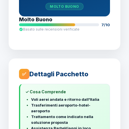
MOLTO BUONO
Molto Buono
7/10
Basato sulle recensioni verificate
Dettagli Pacchetto
✅
✓ Cosa Comprende
Voli aerei andata e ritorno dall'Italia
Trasferimenti aeroporto-hotel-
aeroporto
Trattamento come indicato nella
soluzione proposta
Assistenza BarbaViaggi in loco