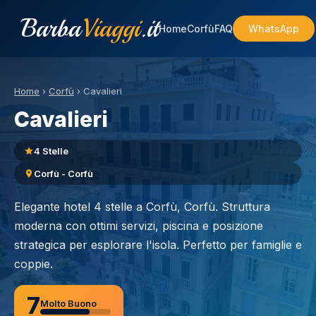
Barba
Viaggi
.it
Home
Corfù
FAQ
WhatsApp
Home
›
Corfù
›
Cavalieri
Cavalieri
4 Stelle
Corfù - Corfù
Elegante hotel 4 stelle a Corfù, Corfù. Struttura
moderna con ottimi servizi, piscina e posizione
strategica per esplorare l'isola. Perfetto per famiglie e
coppie.
7
Molto Buono