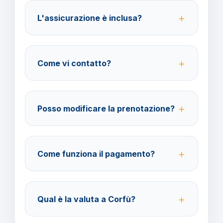
per la destinazione scelta.
L'assicurazione è inclusa?
No, le assicurazioni sono facoltative ma fortemente
consigliate per coprire spese mediche e
Come vi contatto?
cancellazione viaggio.
Su WhatsApp al 378 304 0650, email
amministrazione@barbaviaggi.it, o tramite il sito
Posso modificare la prenotazione?
barbaviaggi.it.
Sì, è possibile modificare fino a 4 giorni lavorativi
prima della partenza con un costo di 70 euro a
Come funziona il pagamento?
modifica.
Accettiamo carta di credito o bonifico bancario.
Acconto del 40% alla prenotazione, saldo 30 giorni
Qual è la valuta a Corfù?
prima della partenza.
Verificare la valuta locale della destinazione.