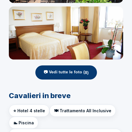
📷 Vedi tutte le foto (
8
)
Cavalieri in breve
⭐ Hotel 4 stelle
🍽️ Trattamento All Inclusive
🏊 Piscina