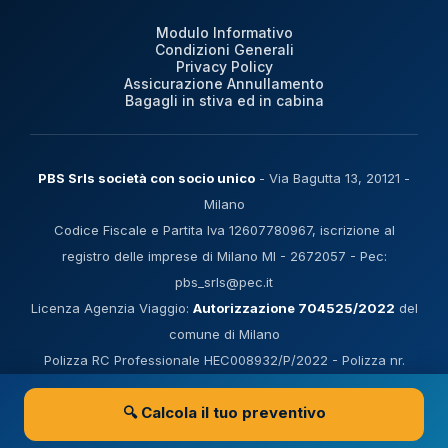
Modulo Informativo
Condizioni Generali
Privacy Policy
Assicurazione Annullamento
Bagagli in stiva ed in cabina
PBS Srls società con socio unico
- Via Bagutta 13, 20121 -
Milano
Codice Fiscale e Partita Iva 12607780967, iscrizione al
registro delle imprese di Milano MI - 2672057 - Pec:
pbs_srls@pec.it
Licenza Agenzia Viaggio:
Autorizzazione 704525/2022
del
comune di Milano
Polizza RC Professionale HEC008932/P/2022 - Polizza nr.
202933048 Filo diretto Protection in sostituzione del Fondo di
🔍 Calcola il tuo preventivo
Garanzia