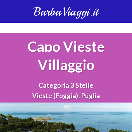
BarbaViaggi.it
Capo Vieste
Villaggio
Categoria 3 Stelle
Vieste (Foggia), Puglia