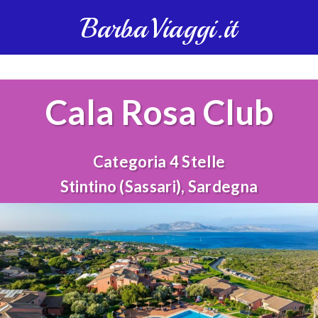
BarbaViaggi.it
Cala Rosa Club
Categoria 4 Stelle
Stintino (Sassari), Sardegna