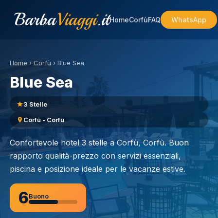
Barba
Viaggi
.it
Home
Corfù
FAQ
WhatsApp
Home
›
Corfù
›
Blue Sea
Blue Sea
3 Stelle
Corfù - Corfù
Confortevole hotel 3 stelle a Corfù, Corfù. Buon
rapporto qualità-prezzo con servizi essenziali,
piscina e posizione ideale per le vacanze estive.
6
Buono