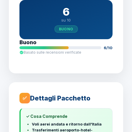
6
su 10
BUONO
Buono
6/10
Basato sulle recensioni verificate
Dettagli Pacchetto
✅
✓ Cosa Comprende
Voli aerei andata e ritorno dall'Italia
Trasferimenti aeroporto-hotel-