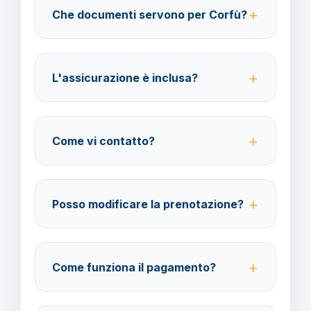
Che documenti servono per Corfù?
possibile ottenere il rimborso del 100%.
Per i cittadini italiani verificare i documenti necessari
per la destinazione scelta.
L'assicurazione è inclusa?
No, le assicurazioni sono facoltative ma fortemente
consigliate per coprire spese mediche e
Come vi contatto?
cancellazione viaggio.
Su WhatsApp al 378 304 0650, email
amministrazione@barbaviaggi.it, o tramite il sito
Posso modificare la prenotazione?
barbaviaggi.it.
Sì, è possibile modificare fino a 4 giorni lavorativi
prima della partenza con un costo di 70 euro a
Come funziona il pagamento?
modifica.
Accettiamo carta di credito o bonifico bancario.