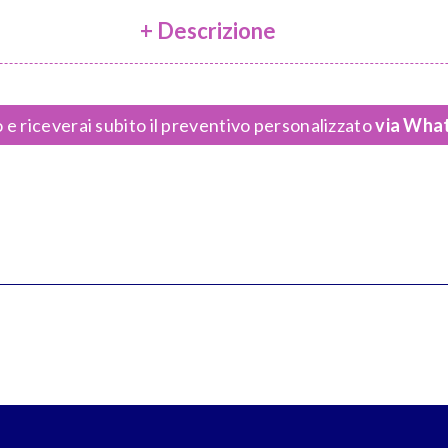
+ Descrizione
 e riceverai subito il preventivo personalizzato
via What