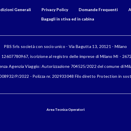
dizioni Generali
Privacy Policy
Domande Frequenti
A
Bagagli in stiva ed in cabina
PBS Srls società con socio unico - Via Bagutta 13, 20121 - Milano
a 12607780967, iscrizione al registro delle imprese di Milano MI - 26
enza Agenzia Viaggio: Autorizzazione 704525/2022 del comune di Mi
08932/P/2022 - Polizza nr. 202933048 Filo diretto Protection in sost
Area Tecnica Operatori