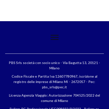
PBS Srls società con socio unico - Via Bagutta 13, 20121 -
Milano
Codice Fiscale e Partita Iva 12607780967, iscrizione al
registro delle imprese di Milano MI - 2672057 - Pec:
pbs_srls@pec.it
Licenza Agenzia Viaggio: Autorizzazione 704525/2022 del
comune di Milano
Polizza RC Professionale HEC008932/P/2022 - Polizza nr.