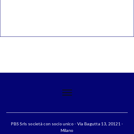
PBS Srls società con socio unico - Via Bagutta 13, 20121 -
Milano