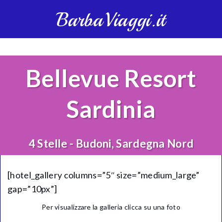
BarbaViaggi.it
Bellevue Resort
Sardinia
4 Stelle - Budoni, Sardegna Nord
[hotel_gallery columns=”5″ size=”medium_large”
gap=”10px”]
Per visualizzare la galleria clicca su una foto