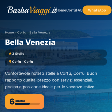
Barba
Viaggi
.it
Home
Corfù
FAQ
WhatsApp
Home
›
Corfù
›
Bella Venezia
Bella Venezia
3 Stelle
Corfù - Corfù
Confortevole hotel 3 stelle a Corfù, Corfù. Buon
rapporto qualità-prezzo con servizi essenziali,
piscina e posizione ideale per le vacanze estive.
6
Buono