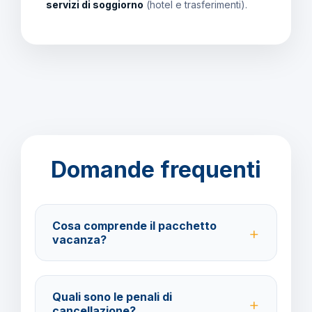
servizi di soggiorno
(hotel e trasferimenti).
Domande frequenti
Cosa comprende il pacchetto
vacanza?
Il pacchetto include voli andata e ritorno,
trasferimenti, soggiorno con trattamento
Quali sono le penali di
Pernottamento e Prima Colazione e assistenza
cancellazione?