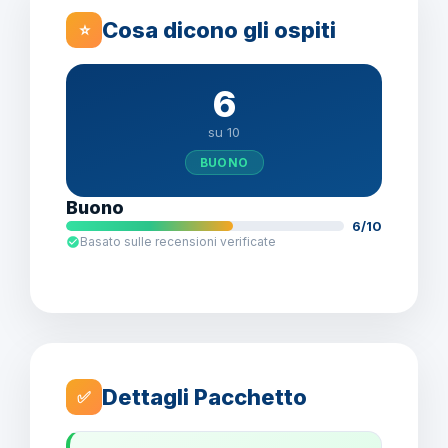
Cosa dicono gli ospiti
⭐
6
su 10
BUONO
Buono
6/10
Basato sulle recensioni verificate
Dettagli Pacchetto
✅