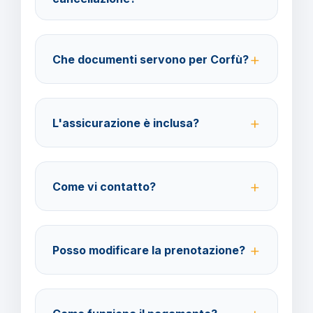
BarbaViaggi.
40% fino a 30 giorni prima della partenza; 100% da
29 giorni in poi. Con assicurazione facoltativa è
Che documenti servono per Corfù?
possibile ottenere il rimborso del 100%.
Per i cittadini italiani verificare i documenti necessari
per la destinazione scelta.
L'assicurazione è inclusa?
No, le assicurazioni sono facoltative ma fortemente
consigliate per coprire spese mediche e
Come vi contatto?
cancellazione viaggio.
Su WhatsApp al 378 304 0650, email
amministrazione@barbaviaggi.it, o tramite il sito
Posso modificare la prenotazione?
barbaviaggi.it.
Sì, è possibile modificare fino a 4 giorni lavorativi
prima della partenza con un costo di 70 euro a