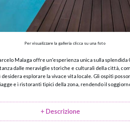
Per visualizzare la galleria clicca su una foto
arcelo Malaga offre un’esperienza unica sulla splendida C
anza dalle meraviglie storiche e culturali della città, co
 desidera esplorare la vivace vita locale. Gli ospiti poss
iagge e i ristoranti tipici della zona, rendendo il soggio
+ Descrizione