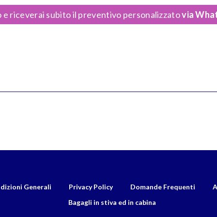
 e riceverai subito il preventivo personalizzato
via What
dizioni Generali
Privacy Policy
Domande Frequenti
A
Bagagli in stiva ed in cabina