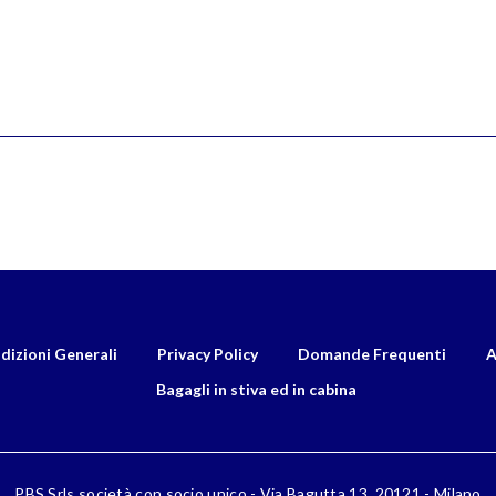
dizioni Generali
Privacy Policy
Domande Frequenti
A
Bagagli in stiva ed in cabina
PBS Srls società con socio unico - Via Bagutta 13, 20121 - Milano