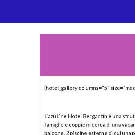
[hotel_gallery columns=”5″ size=”me
L’azuLine Hotel Bergantín è una struttu
famiglie e coppie in cerca di una vac
balcone, 2 piscine esterne di cui una p