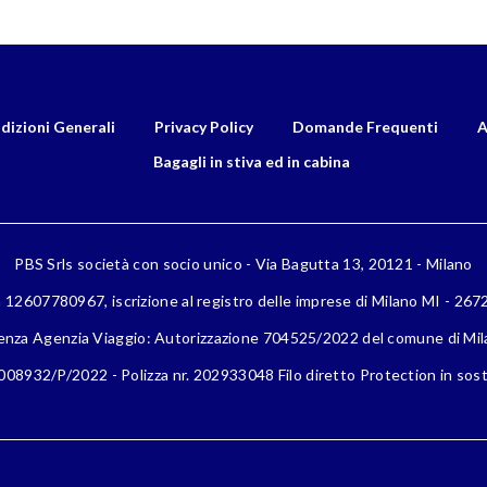
dizioni Generali
Privacy Policy
Domande Frequenti
A
Bagagli in stiva ed in cabina
PBS Srls società con socio unico - Via Bagutta 13, 20121 - Milano
a 12607780967, iscrizione al registro delle imprese di Milano MI - 26
enza Agenzia Viaggio: Autorizzazione 704525/2022 del comune di Mi
08932/P/2022 - Polizza nr. 202933048 Filo diretto Protection in sost