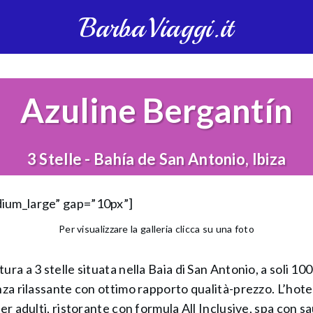
BarbaViaggi.it
Azuline Bergantín
3 Stelle - Bahía de San Antonio, Ibiza
dium_large” gap=”10px”]
Per visualizzare la galleria clicca su una foto
ra a 3 stelle situata nella Baia di San Antonio, a soli 100
anza rilassante con ottimo rapporto qualità-prezzo. L’hot
er adulti, ristorante con formula All Inclusive, spa con s