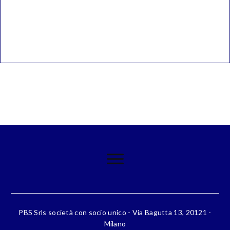
PBS Srls società con socio unico - Via Bagutta 13, 20121 -
Milano