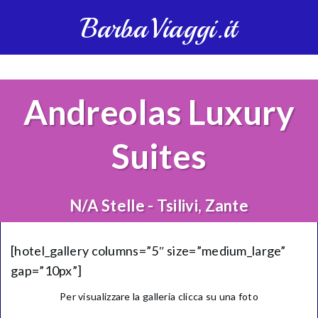
BarbaViaggi.it
Andreolas Luxury
Suites
N/A Stelle - Tsilivi, Zante
[hotel_gallery columns=”5″ size=”medium_large”
gap=”10px”]
Per visualizzare la galleria clicca su una foto