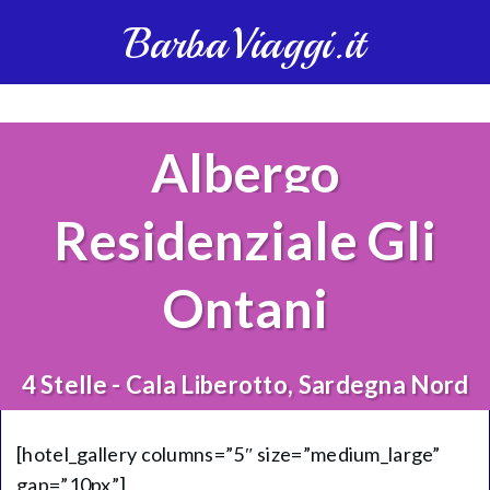
BarbaViaggi.it
Albergo
Residenziale Gli
Ontani
4 Stelle - Cala Liberotto, Sardegna Nord
[hotel_gallery columns=”5″ size=”medium_large”
gap=”10px”]