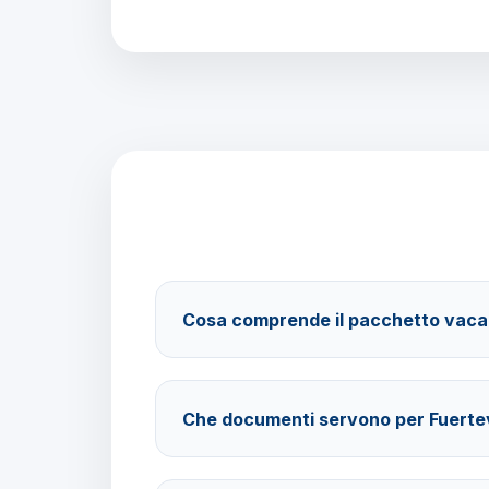
Cosa comprende il pacchetto vac
Il pacchetto include voli andata e ritorno, tra
trattamento Mezza Pensione e assistenza Bar
Che documenti servono per Fuerte
Per i cittadini italiani verificare i documenti n