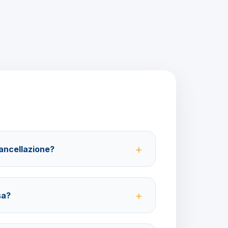
cancellazione?
 partenza; 100% da 29 giorni in poi. Con
ibile ottenere il rimborso del 100%.
sa?
ative ma fortemente consigliate per coprire