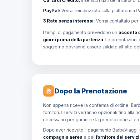
Carta di Credito:
Inserisci i dati della carta di
PayPal:
Verrai reindirizzato sulla piattaforma 
3 Rate senza interessi:
Verrai contattato per
I tempi di pagamento prevedono un
acconto 
giorni prima della partenza
. Le prenotazioni 
soggiorno dovranno essere saldate all'atto de
Dopo la Prenotazione
📨
Non appena riceve la conferma di ordine, Barb
fornitori. I servizi verranno opzionati fino all
necessario per garantire la prenotazione al p
Dopo aver ricevuto il pagamento BarbaViaggi in
compagnia aerea
e del
fornitore dei serviz