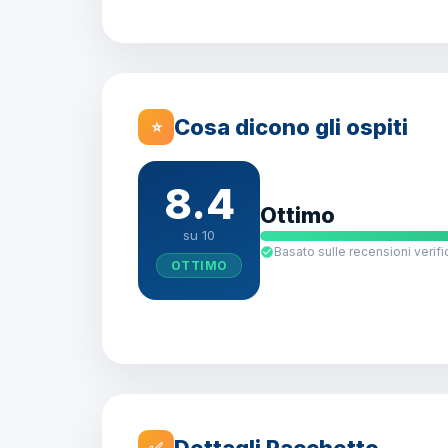
Cosa dicono gli ospiti
⭐
8.4
Ottimo
su 10
Basato sulle recensioni verifi
OTTIMO