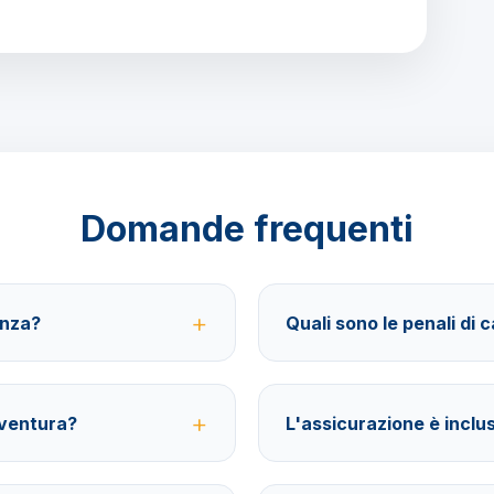
Domande frequenti
anza?
Quali sono le penali di 
sferimenti, soggiorno con
40% fino a 30 giorni prima della
baViaggi.
assicurazione facoltativa è poss
ventura?
L'assicurazione è inclu
ecessari per la destinazione
No, le assicurazioni sono facolt