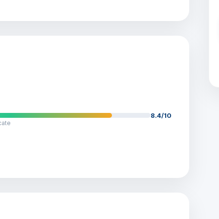
8.4/10
cate