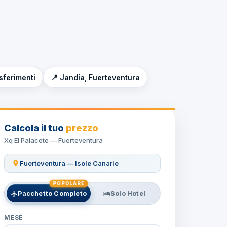
asferimenti
📍 Jandía, Fuerteventura
Calcola il tuo
prezzo
Xq El Palacete — Fuerteventura
Fuerteventura — Isole Canarie
POPOLARE
Pacchetto Completo
Solo Hotel
MESE