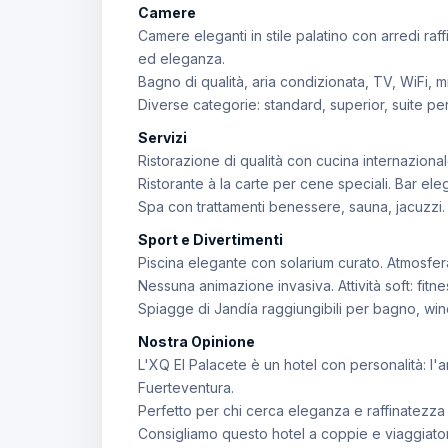
Camere
Camere eleganti in stile palatino con arredi raf
ed eleganza.
Bagno di qualità, aria condizionata, TV, WiFi, m
Diverse categorie: standard, superior, suite per
Servizi
Ristorazione di qualità con cucina internazional
Ristorante à la carte per cene speciali. Bar eleg
Spa con trattamenti benessere, sauna, jacuzzi. 
Sport e Divertimenti
Piscina elegante con solarium curato. Atmosfera 
Nessuna animazione invasiva. Attività soft: fitne
Spiagge di Jandía raggiungibili per bagno, wind
Nostra Opinione
L'XQ El Palacete è un hotel con personalità: l'a
Fuerteventura.
Perfetto per chi cerca eleganza e raffinatezza s
Consigliamo questo hotel a coppie e viaggiatori