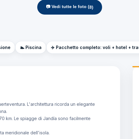
📷 Vedi tutte le foto (
8
)
sione
🏊 Piscina
✈️ Pacchetto completo: voli + hotel + tr
uerteventura. L'architettura ricorda un elegante
ona.
 70 km. Le spiagge di Jandía sono facilmente
a meridionale dell'isola.