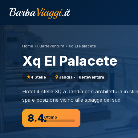
Barba
Viaggi
.it
Home
›
Fuerteventura
›
Xq El Palacete
Xq El Palacete
4 Stelle
Jandía - Fuerteventura
Hotel 4 stelle XQ a Jandía con architettura in sti
spa e posizione vicino alle spiagge del sud.
8.4
Ottimo