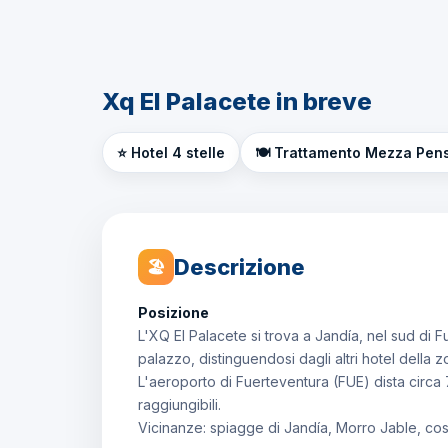
Xq El Palacete in breve
⭐ Hotel 4 stelle
🍽️ Trattamento Mezza Pen
Descrizione
🏖
Posizione
L'XQ El Palacete si trova a Jandía, nel sud di F
palazzo, distinguendosi dagli altri hotel della z
L'aeroporto di Fuerteventura (FUE) dista circa
raggiungibili.
Vicinanze: spiagge di Jandía, Morro Jable, cost