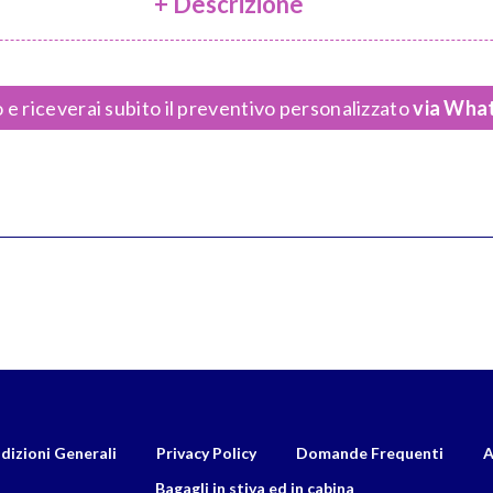
+ Descrizione
 e riceverai subito il preventivo personalizzato
via What
dizioni Generali
Privacy Policy
Domande Frequenti
A
Bagagli in stiva ed in cabina