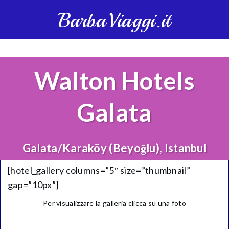
BarbaViaggi.it
Walton Hotels
Galata
Galata/Karaköy (Beyoğlu), Istanbul
[hotel_gallery columns=”5″ size=”thumbnail”
gap=”10px”]
Per visualizzare la galleria clicca su una foto