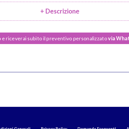
+ Descrizione
 e riceverai subito il preventivo personalizzato
via What
dizioni Generali
Privacy Policy
Domande Frequenti
A