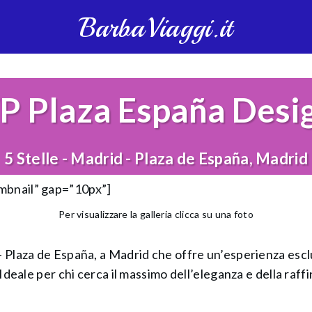
BarbaViaggi.it
P Plaza España Desi
5 Stelle - Madrid - Plaza de España, Madrid
umbnail” gap=”10px”]
Per visualizzare la galleria clicca su una foto
 – Plaza de España, a Madrid che offre un’esperienza esc
 Ideale per chi cerca il massimo dell’eleganza e della raff