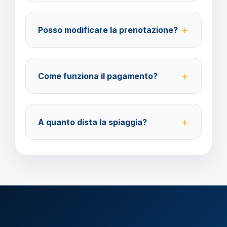
Su WhatsApp al 378 304 0650, email
amministrazione@barbaviaggi.it, o attraverso il
Posso modificare la prenotazione?
nostro sito barbaviaggi.it.
Sì, fino a 4 giorni lavorativi prima della partenza.
Costo della modifica 70 euro a pratica.
Come funziona il pagamento?
Pagamento con carta di credito o bonifico bancario.
Acconto del 40%, saldo 30 giorni prima della
A quanto dista la spiaggia?
partenza.
L'hotel si trova a breve distanza dalle principali
spiagge di Minorca, facilmente raggiungibili a piedi
o con i mezzi pubblici.