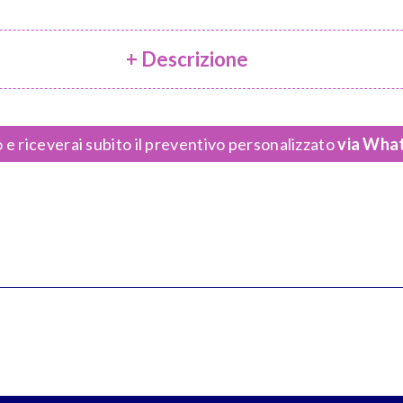
+ Descrizione
 e riceverai subito il preventivo personalizzato
via What