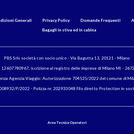
dizioni Generali
Privacy Policy
Domande Frequenti
A
Bagagli in stiva ed in cabina
PBS Srls società con socio unico - Via Bagutta 13, 20121 - Milano
a 12607780967, iscrizione al registro delle imprese di Milano MI - 26
enza Agenzia Viaggio: Autorizzazione 704525/2022 del comune di Mi
08932/P/2022 - Polizza nr. 202933048 Filo diretto Protection in sost
Area Tecnica Operatori