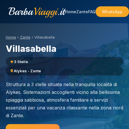
Barba
Viaggi
.it
Home
Zante
FAQ
WhatsApp
Home
›
Zante
›
Villasabella
Villasabella
3 Stelle
Alykes - Zante
Struttura a 3 stelle situata nella tranquilla località di
Alykes. Sistemazioni accoglienti vicino alla bellissima
spiaggia sabbiosa, atmosfera familiare e servizi
essenziali per una vacanza rilassante nella zona nord
di Zante.