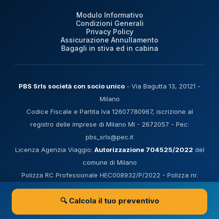
Modulo Informativo
Condizioni Generali
Privacy Policy
Assicurazione Annullamento
Bagagli in stiva ed in cabina
PBS Srls società con socio unico
- Via Bagutta 13, 20121 -
Milano
Codice Fiscale e Partita Iva 12607780967, iscrizione al
registro delle imprese di Milano MI - 2672057 - Pec:
pbs_srls@pec.it
Licenza Agenzia Viaggio:
Autorizzazione 704525/2022
del
comune di Milano
Polizza RC Professionale HEC008932/P/2022 - Polizza nr.
202933048 Filo diretto Protection in sostituzione del Fondo di
🔍 Calcola il tuo preventivo
Garanzia