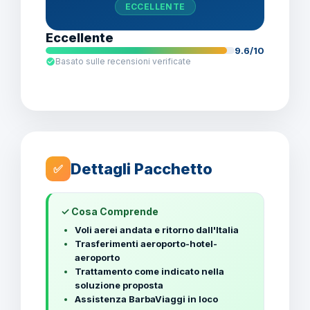
ECCELLENTE
Eccellente
9.6/10
Basato sulle recensioni verificate
Dettagli Pacchetto
✅
✓ Cosa Comprende
Voli aerei andata e ritorno dall'Italia
Trasferimenti aeroporto-hotel-
aeroporto
Trattamento come indicato nella
soluzione proposta
Assistenza BarbaViaggi in loco