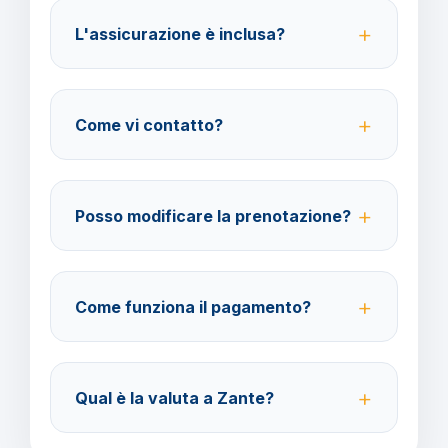
per la destinazione scelta.
L'assicurazione è inclusa?
No, le assicurazioni sono facoltative ma fortemente
consigliate per coprire spese mediche e
Come vi contatto?
cancellazione viaggio.
Su WhatsApp al 378 304 0650, email
amministrazione@barbaviaggi.it, o tramite il sito
Posso modificare la prenotazione?
barbaviaggi.it.
Sì, è possibile modificare fino a 4 giorni lavorativi
prima della partenza con un costo di 70 euro a
Come funziona il pagamento?
modifica.
Accettiamo carta di credito o bonifico bancario.
Acconto del 40% alla prenotazione, saldo 30 giorni
Qual è la valuta a Zante?
prima della partenza.
Verificare la valuta locale della destinazione.