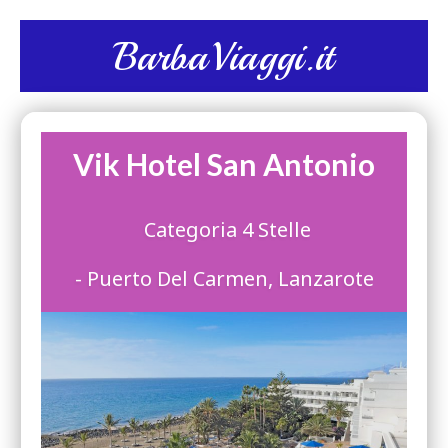
BarbaViaggi.it
Vik Hotel San Antonio
Categoria 4 Stelle
- Puerto Del Carmen, Lanzarote