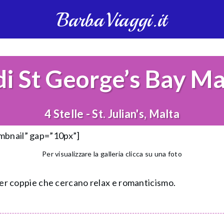
BarbaViaggi.it
i St George’s Bay M
4 Stelle - St. Julian's, Malta
umbnail” gap=”10px”]
Per visualizzare la galleria clicca su una foto
o per coppie che cercano relax e romanticismo.