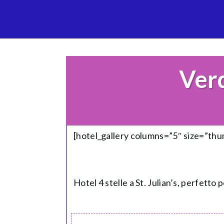
Verd
[hotel_gallery columns=”5″ size=”th
Hotel 4 stelle a St. Julian’s, perfett