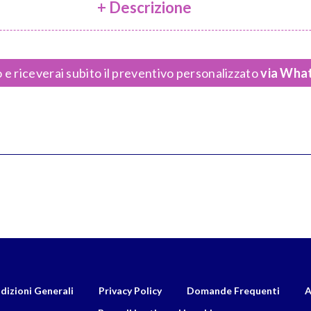
+ Descrizione
 e riceverai subito il preventivo personalizzato
via What
dizioni Generali
Privacy Policy
Domande Frequenti
A