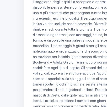
il soggiorno degli ospiti. La reception è opera
disponibile per assistere con prenotazioni, escur
uno o più ristoranti che propongono cucina inte
ingredienti freschi e di qualità. Il servizio può
inclusive che include anche bevande. Diversi bar
drink e snack durante tutta la giornata. Il cent
rilassanti e rigeneranti, con massaggi, sauna,
forma, è disponibile una palestra moderna e ben 
ombrelloni. Il parcheggio è gratuito per gli ospit
noleggio auto e organizzazione di escursioni co
animazione per bambini garantiscono divertiment
Boulevard – Adults Only offre un ricco programma
soddisfare ogni tipo di ospite. Gli amanti dell
volley, calcetto e altre strutture sportive. Sp
spesso disponibili sulla spiaggia. Il team di ani
tornei sportivi, giochi in piscina e serate a tem
per prendere il sole e godersi un libro. Escursi
nascosti di Creta, dalle gole naturali ai siti arch
locali. Il miniclub intrattiene i bambini con gioch
genitori possono godersi momenti di relax. Nelle