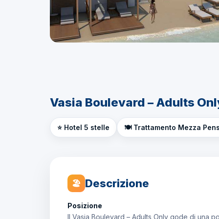
Vasia Boulevard – Adults Onl
⭐ Hotel 5 stelle
🍽️ Trattamento Mezza Pen
Descrizione
🏖
Posizione
Il Vasia Boulevard – Adults Only gode di una po