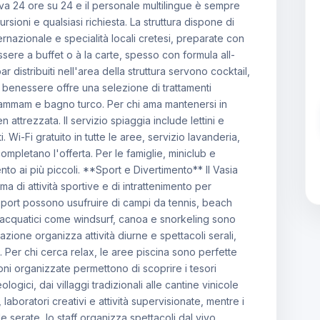
tiva 24 ore su 24 e il personale multilingue è sempre
sioni e qualsiasi richiesta. La struttura dispone di
rnazionale e specialità locali cretesi, preparate con
 essere a buffet o à la carte, spesso con formula all-
 distribuiti nell'area della struttura servono cocktail,
ro benessere offre una selezione di trattamenti
 hammam e bagno turco. Per chi ama mantenersi in
attrezzata. Il servizio spiaggia include lettini e
i. Wi-Fi gratuito in tutte le aree, servizio lavanderia,
mpletano l'offerta. Per le famiglie, miniclub e
o ai più piccoli. **Sport e Divertimento** Il Vasia
 di attività sportive e di intrattenimento per
o sport possono usufruire di campi da tennis, beach
ort acquatici come windsurf, canoa e snorkeling sono
mazione organizza attività diurne e spettacoli serali,
a. Per chi cerca relax, le aree piscina sono perfette
oni organizzate permettono di scoprire i tesori
eologici, dai villaggi tradizionali alle cantine vinicole
i, laboratori creativi e attività supervisionate, mentre i
 serate, lo staff organizza spettacoli dal vivo,