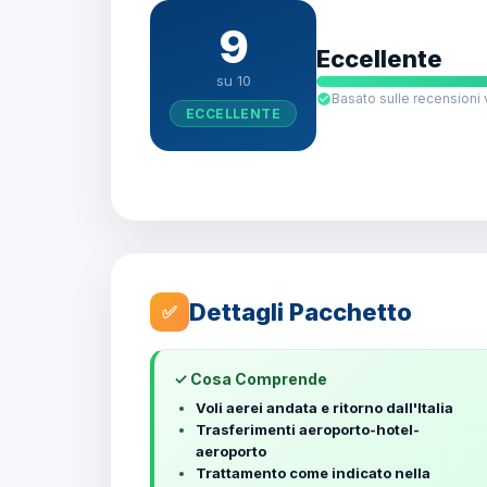
9
Eccellente
su 10
Basato sulle recensioni 
ECCELLENTE
Dettagli Pacchetto
✅
✓ Cosa Comprende
Voli aerei andata e ritorno dall'Italia
Trasferimenti aeroporto-hotel-
aeroporto
Trattamento come indicato nella