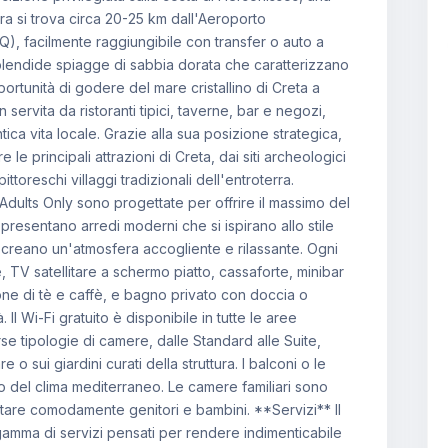
tura si trova circa 20-25 km dall'Aeroporto
Q), facilmente raggiungibile con transfer o auto a
 splendide spiagge di sabbia dorata che caratterizzano
portunità di godere del mare cristallino di Creta a
servita da ristoranti tipici, taverne, bar e negozi,
tica vita locale. Grazie alla sua posizione strategica,
le principali attrazioni di Creta, dai siti archeologici
ittoreschi villaggi tradizionali dell'entroterra.
ults Only sono progettate per offrire il massimo del
resentano arredi moderni che si ispirano allo stile
e creano un'atmosfera accogliente e rilassante. Ogni
, TV satellitare a schermo piatto, cassaforte, minibar
one di tè e caffè, e bagno privato con doccia o
 Il Wi-Fi gratuito è disponibile in tutte le aree
rse tipologie di camere, dalle Standard alle Suite,
 o sui giardini curati della struttura. I balconi o le
 del clima mediterraneo. Le camere familiari sono
tare comodamente genitori e bambini. **Servizi** Il
gamma di servizi pensati per rendere indimenticabile