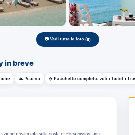
📷 Vedi tutte le foto (
8
)
y in breve
sione
🏊 Piscina
✈️ Pacchetto completo: voli + hotel + tra
sizione privilegiata sulla costa di Hersonissos, una