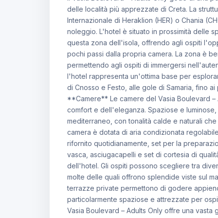
delle località più apprezzate di Creta. La strut
Internazionale di Heraklion (HER) o Chania (CH
noleggio. L'hotel è situato in prossimità delle
questa zona dell'isola, offrendo agli ospiti l'op
pochi passi dalla propria camera. La zona è ben 
permettendo agli ospiti di immergersi nell'auten
l'hotel rappresenta un'ottima base per esplorare 
di Cnosso e Festo, alle gole di Samaria, fino ai p
**Camere** Le camere del Vasia Boulevard – Ad
comfort e dell'eleganza. Spaziose e luminose, p
mediterraneo, con tonalità calde e naturali ch
camera è dotata di aria condizionata regolabile
rifornito quotidianamente, set per la preparazi
vasca, asciugacapelli e set di cortesia di qualità.
dell'hotel. Gli ospiti possono scegliere tra dive
molte delle quali offrono splendide viste sul mare
terrazze private permettono di godere appieno
particolarmente spaziose e attrezzate per ospi
Vasia Boulevard – Adults Only offre una vasta 