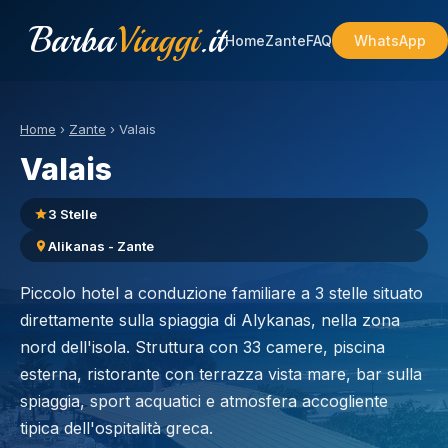
Barba
Viaggi
.it
Home
Zante
FAQ
WhatsApp
Home
›
Zante
›
Valais
Valais
3 Stelle
Alikanas - Zante
Piccolo hotel a conduzione familiare a 3 stelle situato
direttamente sulla spiaggia di Alykanas, nella zona
nord dell'isola. Struttura con 33 camere, piscina
esterna, ristorante con terrazza vista mare, bar sulla
spiaggia, sport acquatici e atmosfera accogliente
tipica dell'ospitalità greca.