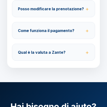
amministrazione@barbaviaggi.it, o tramite il sito
Posso modificare la prenotazione?
barbaviaggi.it.
Sì, è possibile modificare fino a 4 giorni lavorativi
prima della partenza con un costo di 70 euro a
Come funziona il pagamento?
modifica.
Accettiamo carta di credito o bonifico bancario.
Acconto del 40% alla prenotazione, saldo 30 giorni
Qual è la valuta a Zante?
prima della partenza.
Verificare la valuta locale della destinazione.
Hai bisogno di aiuto?