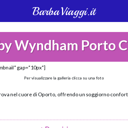
BarbaViaggi.it
 by Wyndham Porto C
umbnail” gap=”10px”]
Per visualizzare la galleria clicca su una foto
rova nel cuore di Oporto, offrendo un soggiorno confort