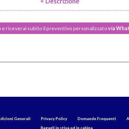
+ Descrizione
 e riceverai subito il preventivo personalizzato
via What
dizioni Generali
Privacy Policy
Domande Frequenti
A
Bagagli in stiva ed in cabina