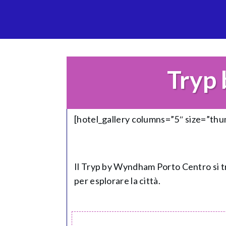
Tryp
[hotel_gallery columns=”5″ size=”th
Il Tryp by Wyndham Porto Centro si t
per esplorare la città.