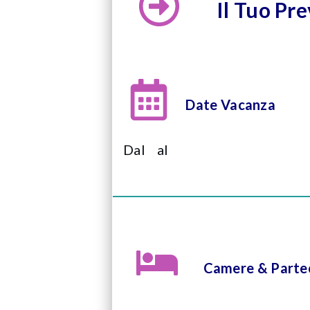
Il Tuo Pr
Date Vacanza
Dal
al
Camere & Partec