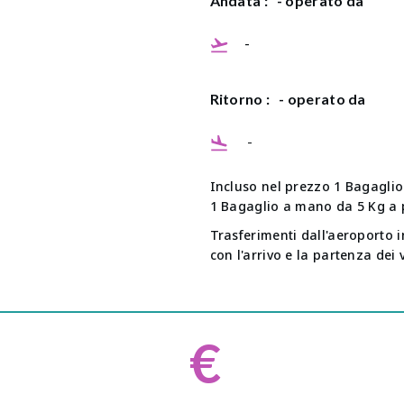
Andata :
- operato da
-
Ritorno :
- operato da
-
Incluso nel prezzo 1 Bagaglio
1 Bagaglio a mano da 5 Kg a 
Trasferimenti dall'aeroporto i
con l'arrivo e la partenza dei 
€