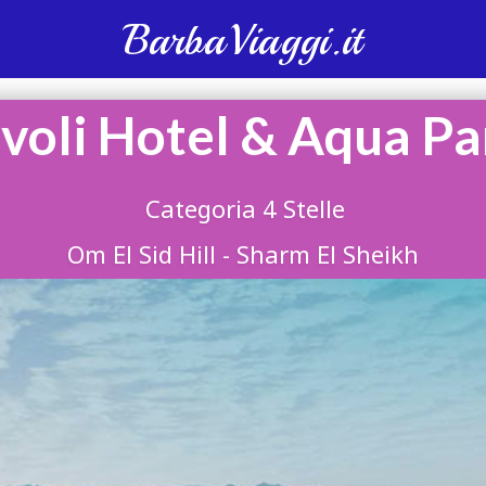
BarbaViaggi.it
ivoli Hotel & Aqua Pa
Categoria 4 Stelle
Om El Sid Hill - Sharm El Sheikh