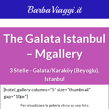
BarbaViaggi.it
The Galata Istanbul
– Mgallery
3 Stelle - Galata/Karaköy (Beyoğlu),
Istanbul
[hotel_gallery columns=”5″ size=”thumbnail”
gap=”10px”]
Per visualizzare la galleria clicca su una foto