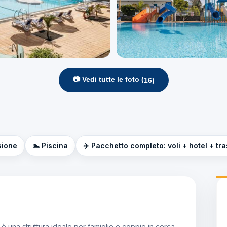
📷 Vedi tutte le foto (
16
)
sione
🏊 Piscina
✈️ Pacchetto completo: voli + hotel + tr
 è una struttura ideale per famiglie e coppie in cerca