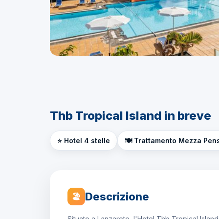
Thb Tropical Island in breve
⭐ Hotel 4 stelle
🍽️ Trattamento Mezza Pen
Descrizione
🏖
Situato a Lanzarote, l'Hotel Thb Tropical Island