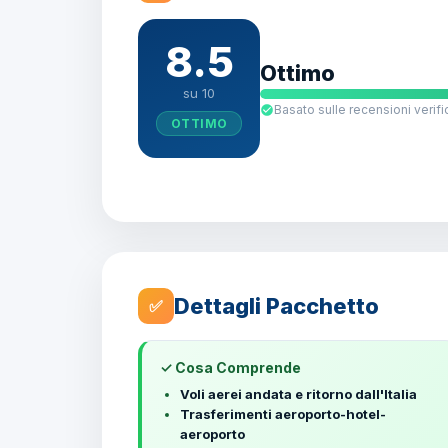
8.5
Ottimo
su 10
Basato sulle recensioni verifi
OTTIMO
Dettagli Pacchetto
✅
✓ Cosa Comprende
Voli aerei andata e ritorno dall'Italia
Trasferimenti aeroporto-hotel-
aeroporto