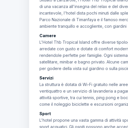
di una vacanza all'insegna del relax e del dive
incantevole, l'hotel dista pochi minuti dalle spl
Parco Nazionale di Timanfaya e il famoso merca
ambiente tranquillo e accogliente, con giardini
Camere
L'Hotel Thb Tropical Island offre diverse tipolo
arredate con gusto e dotate di comfort modern
rendendole perfette per famiglie. Ogni sistem
satellitare, minibar e bagno privato. Alcune ca
per godere della vista sul giardino o sulla pisci
Servizi
La struttura è dotata di Wi-Fi gratuito nelle are
ventiquattro e un servizio di lavanderia a pag
attività sportive, tra cui tennis, ping pong e 
come il noleggio biciclette e escursioni organiz
Sport
L'hotel propone una vasta gamma di attività sp
sport acquatici. Gli ospiti possono anche acced