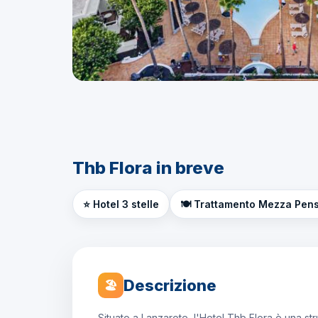
Thb Flora in breve
⭐ Hotel 3 stelle
🍽️ Trattamento Mezza Pen
Descrizione
🏖
Situato a Lanzarote, l'Hotel Thb Flora è una st