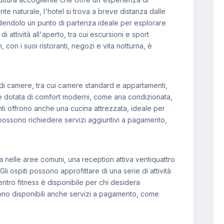
te naturale, l'hotel si trova a breve distanza dalle
endendolo un punto di partenza ideale per esplorare
di attività all'aperto, tra cui escursioni e sport
 con i suoi ristoranti, negozi e vita notturna, è
 di camere, tra cui camere standard e appartamenti,
è dotata di comfort moderni, come aria condizionata,
nti offrono anche una cucina attrezzata, ideale per
i possono richiedere servizi aggiuntivi a pagamento,
ta nelle aree comuni, una reception attiva ventiquattro
Gli ospiti possono approfittare di una serie di attività
centro fitness è disponibile per chi desidera
Sono disponibili anche servizi a pagamento, come