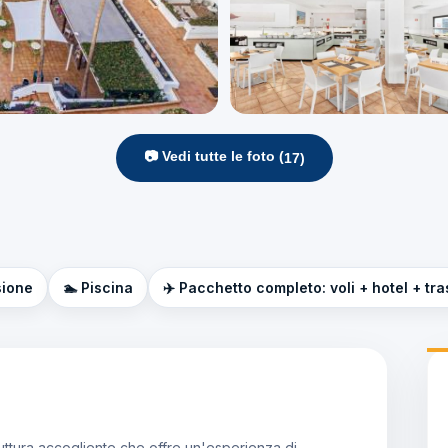
📷 Vedi tutte le foto (
17
)
sione
🏊 Piscina
✈️ Pacchetto completo: voli + hotel + tra
ruttura accogliente che offre un'esperienza di