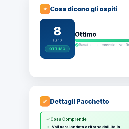
Cosa dicono gli ospiti
⭐
8
Ottimo
su 10
Basato sulle recensioni verifi
OTTIMO
Dettagli Pacchetto
✅
✓ Cosa Comprende
Voli aerei andata e ritorno dall'Italia