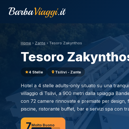
Barba
Viaggi
.it
Home
›
Zante
›
Tesoro Zakynthos
Tesoro Zakyntho
4 Stelle
Tsilivi - Zante
Hotel a 4 stelle adults-only situato su una tranquil
villaggio di Tsilivi, a 900 metri dalla spiaggia Ban
con 72 camere rinnovate e premiate per design, f
piscine, ristorante buffet, bar e servizi spa con tr
7
Molto Buono