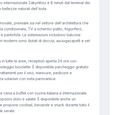
rto internazionale Zakynthos e 8 minuti dal terminal dei
 bellezze naturali dell'isola.
ovate, premiate sia nel settore dell'architettura che
ia condizionata, TV a schermo piatto, frigorifero,
i e pantofole. Le sistemazioni includono balcone
bagni moderni sono dotati di doccia, asciugacapelli e set
a in tutte le aree, reception aperta 24 ore con
noleggio biciclette. È disponibile parcheggio gratuito
trattamenti per il viso, manicure, pedicure e
za solarium con vista panoramica.
 e cena a buffet con cucina italiana e internazionale.
opzioni dolci e salate. È disponibile anche un
 Bar propone cocktail, bevande e snack durante tutto il
nk serale.