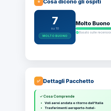
Cosa dicono gli ospiti
⭐
7
Molto Buono
su 10
Basato sulle recension
MOLTO BUONO
Dettagli Pacchetto
✅
✓ Cosa Comprende
Voli aerei andata e ritorno dall'Italia
Trasferimenti aeroporto-hotel-