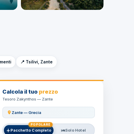
imenti
📍 Tsilivi, Zante
Calcola il tuo
prezzo
Tesoro Zakynthos — Zante
Zante — Grecia
POPOLARE
Pacchetto Completo
Solo Hotel