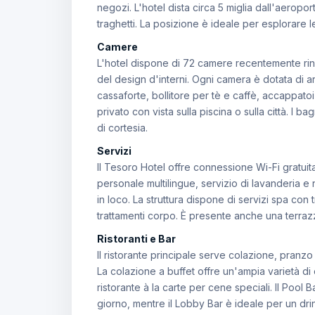
negozi. L'hotel dista circa 5 miglia dall'aeropo
traghetti. La posizione è ideale per esplorare le
Camere
L'hotel dispone di 72 camere recentemente rinn
del design d'interni. Ogni camera è dotata di ar
cassaforte, bollitore per tè e caffè, accappato
privato con vista sulla piscina o sulla città. I 
di cortesia.
Servizi
Il Tesoro Hotel offre connessione Wi-Fi gratuit
personale multilingue, servizio di lavanderia e 
in loco. La struttura dispone di servizi spa con 
trattamenti corpo. È presente anche una terraz
Ristoranti e Bar
Il ristorante principale serve colazione, pranzo
La colazione a buffet offre un'ampia varietà di 
ristorante à la carte per cene speciali. Il Pool
giorno, mentre il Lobby Bar è ideale per un dri