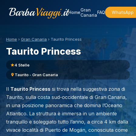
Barba
Viaggi
.it
Gran
Home
FAQ
WhatsApp
Canaria
Home
›
Gran Canaria
›
Taurito Princess
Taurito Princess
4 Stelle
Taurito - Gran Canaria
Il
Taurito Princess
si trova nella suggestiva zona di
Taurito, sulla costa sud-occidentale di Gran Canaria,
in una posizione panoramica che domina l’Oceano
Atlantico. La struttura è immersa in un ambiente
tranquillo e soleggiato tutto l’anno, a circa 4 km dalla
vivace località di Puerto de Mogán, conosciuta come