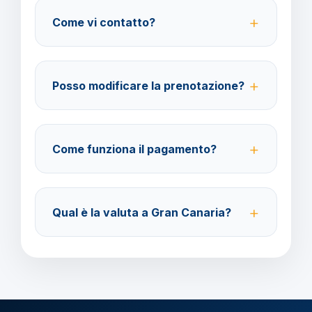
consigliate per coprire spese mediche e
Come vi contatto?
cancellazione viaggio.
Su WhatsApp al 378 304 0650, email
amministrazione@barbaviaggi.it, o tramite il sito
Posso modificare la prenotazione?
barbaviaggi.it.
Sì, è possibile modificare fino a 4 giorni lavorativi
prima della partenza con un costo di 70 euro a
Come funziona il pagamento?
modifica.
Accettiamo carta di credito o bonifico bancario.
Acconto del 40% alla prenotazione, saldo 30 giorni
Qual è la valuta a Gran Canaria?
prima della partenza.
Verificare la valuta locale della destinazione.