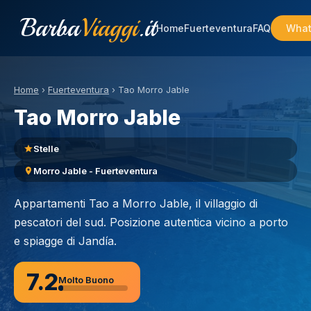
Barba
Viaggi
.it
Home
Fuerteventura
FAQ
What
Home
›
Fuerteventura
›
Tao Morro Jable
Tao Morro Jable
Stelle
Morro Jable - Fuerteventura
Appartamenti Tao a Morro Jable, il villaggio di
pescatori del sud. Posizione autentica vicino a porto
e spiagge di Jandía.
7.2
Molto Buono