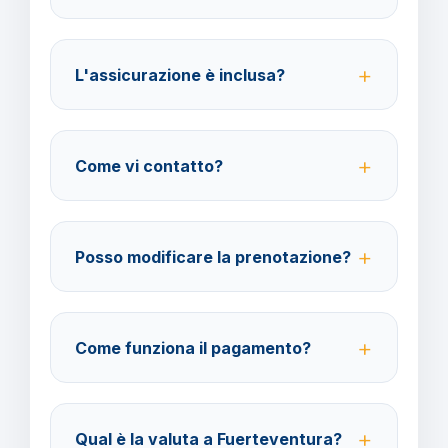
Per i cittadini italiani verificare i documenti necessari
per la destinazione scelta.
L'assicurazione è inclusa?
No, le assicurazioni sono facoltative ma fortemente
consigliate per coprire spese mediche e
Come vi contatto?
cancellazione viaggio.
Su WhatsApp al 378 304 0650, email
amministrazione@barbaviaggi.it, o tramite il sito
Posso modificare la prenotazione?
barbaviaggi.it.
Sì, è possibile modificare fino a 4 giorni lavorativi
prima della partenza con un costo di 70 euro a
Come funziona il pagamento?
modifica.
Accettiamo carta di credito o bonifico bancario.
Acconto del 40% alla prenotazione, saldo 30 giorni
Qual è la valuta a Fuerteventura?
prima della partenza.