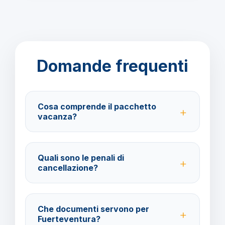
Domande frequenti
Cosa comprende il pacchetto
vacanza?
Il pacchetto include voli andata e ritorno,
trasferimenti, soggiorno con trattamento Solo
Quali sono le penali di
Pernottamento e assistenza BarbaViaggi.
cancellazione?
40% fino a 30 giorni prima della partenza; 100% da
29 giorni in poi. Con assicurazione facoltativa è
Che documenti servono per
possibile ottenere il rimborso del 100%.
Fuerteventura?