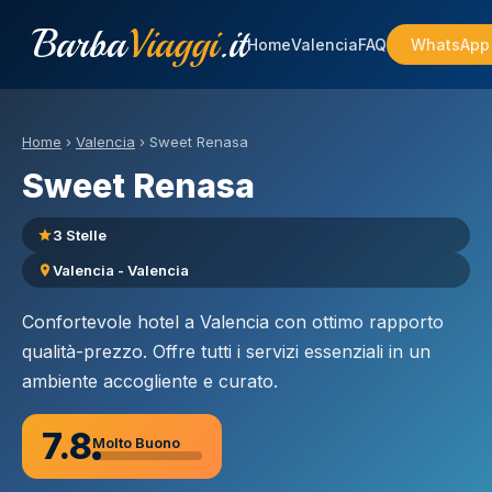
Barba
Viaggi
.it
Home
Valencia
FAQ
WhatsApp
Home
›
Valencia
›
Sweet Renasa
Sweet Renasa
3 Stelle
Valencia - Valencia
Confortevole hotel a Valencia con ottimo rapporto
qualità-prezzo. Offre tutti i servizi essenziali in un
ambiente accogliente e curato.
7.8
Molto Buono