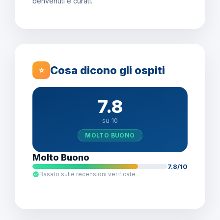
benvenuti e curati.
Cosa dicono gli ospiti
⭐
7.8
su 10
MOLTO BUONO
Molto Buono
7.8/10
Basato sulle recensioni verificate