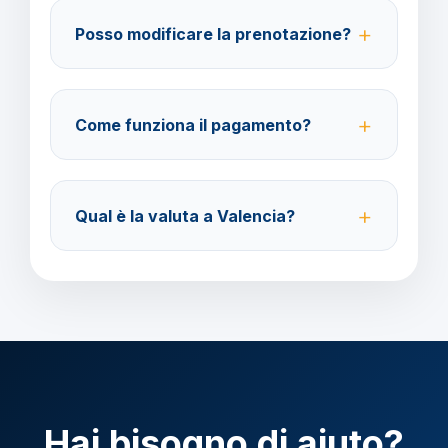
amministrazione@barbaviaggi.it, o tramite il sito
Posso modificare la prenotazione?
barbaviaggi.it.
Sì, è possibile modificare fino a 4 giorni lavorativi
prima della partenza con un costo di 70 euro a
Come funziona il pagamento?
modifica.
Accettiamo carta di credito o bonifico bancario.
Acconto del 40% alla prenotazione, saldo 30 giorni
Qual è la valuta a Valencia?
prima della partenza.
Verificare la valuta locale di Valencia prima della
partenza.
Hai bisogno di aiuto?