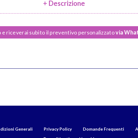
+ Descrizione
 e riceverai subito il preventivo personalizzato
via What
dizioni Generali
Privacy Policy
Domande Frequenti
A