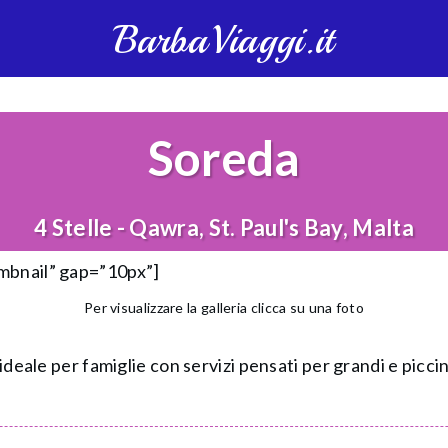
BarbaViaggi.it
Soreda
4 Stelle - Qawra, St. Paul's Bay, Malta
umbnail” gap=”10px”]
Per visualizzare la galleria clicca su una foto
ideale per famiglie con servizi pensati per grandi e piccin