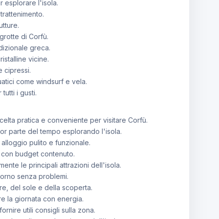
r esplorare l'isola.
trattenimento.
utture.
grotte di Corfù.
dizionale greca.
istalline vicine.
e cipressi.
uatici come windsurf e vela.
utti i gusti.
elta pratica e conveniente per visitare Corfù.
or parte del tempo esplorando l'isola.
alloggio pulito e funzionale.
ci con budget contenuto.
e le principali attrazioni dell'isola.
giorno senza problemi.
e, del sole e della scoperta.
re la giornata con energia.
nire utili consigli sulla zona.