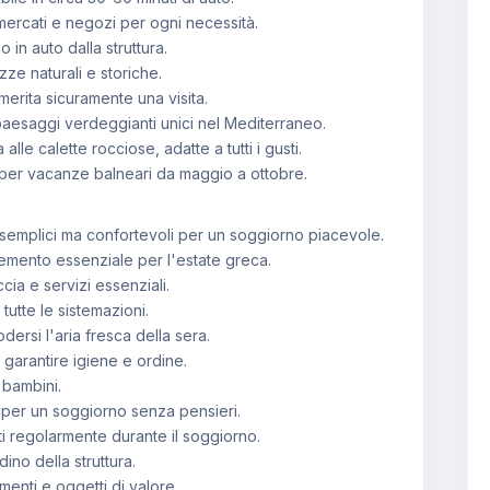
rmercati e negozi per ogni necessità.
o in auto dalla struttura.
zze naturali e storiche.
erita sicuramente una visita.
 i paesaggi verdeggianti unici nel Mediterraneo.
lle calette rocciose, adatte a tutti i gusti.
ta per vacanze balneari da maggio a ottobre.
i semplici ma confortevoli per un soggiorno piacevole.
emento essenziale per l'estate greca.
a e servizi essenziali.
tutte le sistemazioni.
rsi l'aria fresca della sera.
 garantire igiene e ordine.
 bambini.
 per un soggiorno senza pensieri.
i regolarmente durante il soggiorno.
ino della struttura.
enti e oggetti di valore.