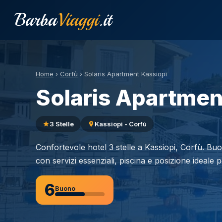
Barba
Viaggi
.it
Home
›
Corfù
›
Solaris Apartment Kassiopi
Solaris Apartmen
3 Stelle
Kassiopi - Corfù
Confortevole hotel 3 stelle a Kassiopi, Corfù. Bu
con servizi essenziali, piscina e posizione ideale 
6
Buono