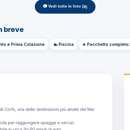
📷 Vedi tutte le foto (
8
)
n breve
nto e Prima Colazione
🏊 Piscina
✈️ Pacchetto completo: 
a di Corfù, una delle destinazioni più amate del Mar
omoda per raggiungere spiagge e servizi.
ile in circa 30-60 minuti di auto.