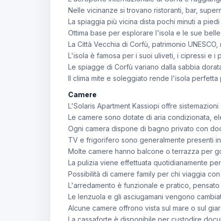
Nelle vicinanze si trovano ristoranti, bar, supe
La spiaggia più vicina dista pochi minuti a piedi 
Ottima base per esplorare l'isola e le sue belle
La Città Vecchia di Corfù, patrimonio UNESCO, m
L'isola è famosa per i suoi uliveti, i cipressi e
Le spiagge di Corfù variano dalla sabbia dorata a
Il clima mite e soleggiato rende l'isola perfet
Camere
L'Solaris Apartment Kassiopi offre sistemazion
Le camere sono dotate di aria condizionata, el
Ogni camera dispone di bagno privato con docci
TV e frigorifero sono generalmente presenti in 
Molte camere hanno balcone o terrazza per gode
La pulizia viene effettuata quotidianamente per
Possibilità di camere family per chi viaggia con
L'arredamento è funzionale e pratico, pensato
Le lenzuola e gli asciugamani vengono cambiat
Alcune camere offrono vista sul mare o sul giard
La cassaforte è disponibile per custodire docum