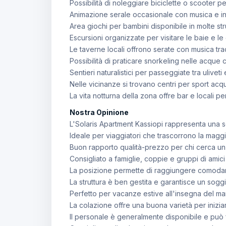
Possibilità di noleggiare biciclette o scooter pe
Animazione serale occasionale con musica e in
Area giochi per bambini disponibile in molte str
Escursioni organizzate per visitare le baie e le 
Le taverne locali offrono serate con musica tra
Possibilità di praticare snorkeling nelle acque cr
Sentieri naturalistici per passeggiate tra uliveti 
Nelle vicinanze si trovano centri per sport acq
La vita notturna della zona offre bar e locali per t
Nostra Opinione
L'Solaris Apartment Kassiopi rappresenta una sc
Ideale per viaggiatori che trascorrono la maggi
Buon rapporto qualità-prezzo per chi cerca un 
Consigliato a famiglie, coppie e gruppi di ami
La posizione permette di raggiungere comodament
La struttura è ben gestita e garantisce un sog
Perfetto per vacanze estive all'insegna del mar
La colazione offre una buona varietà per inizia
Il personale è generalmente disponibile e può for