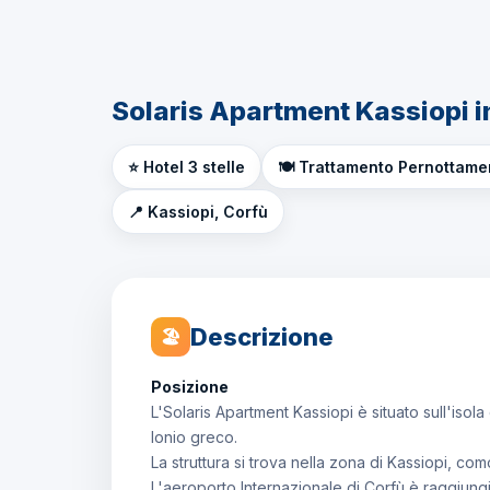
Solaris Apartment Kassiopi i
⭐ Hotel 3 stelle
🍽️ Trattamento Pernottame
📍 Kassiopi, Corfù
Descrizione
🏖
Posizione
L'Solaris Apartment Kassiopi è situato sull'isol
Ionio greco.
La struttura si trova nella zona di Kassiopi, c
L'aeroporto Internazionale di Corfù è raggiungib