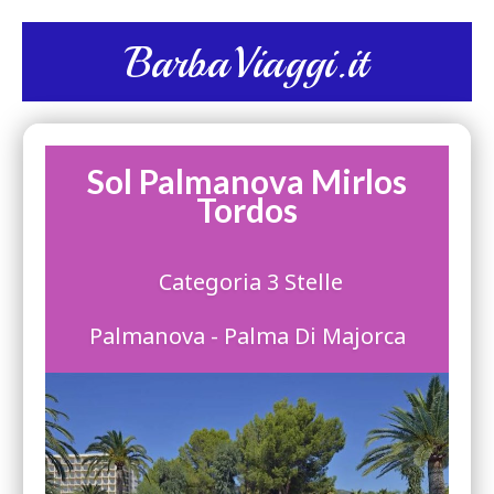
BarbaViaggi.it
Sol Palmanova Mirlos
Tordos
Categoria 3 Stelle
Palmanova - Palma Di Majorca