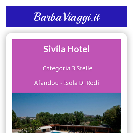
BarbaViaggi.it
Sivila Hotel
Categoria 3 Stelle
Afandou - Isola Di Rodi