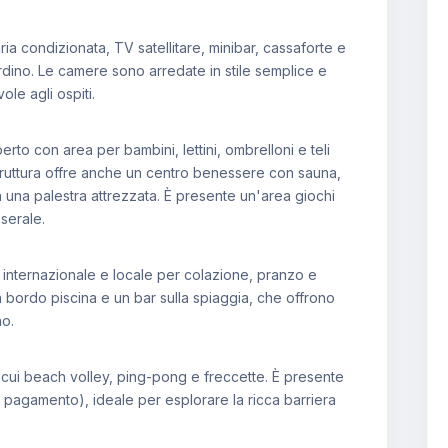
ria condizionata, TV satellitare, minibar, cassaforte e
rdino. Le camere sono arredate in stile semplice e
le agli ospiti.
perto con area per bambini, lettini, ombrelloni e teli
 struttura offre anche un centro benessere con sauna,
una palestra attrezzata. È presente un'area giochi
serale.
na internazionale e locale per colazione, pranzo e
a bordo piscina e un bar sulla spiaggia, che offrono
no.
 tra cui beach volley, ping-pong e freccette. È presente
 pagamento), ideale per esplorare la ricca barriera