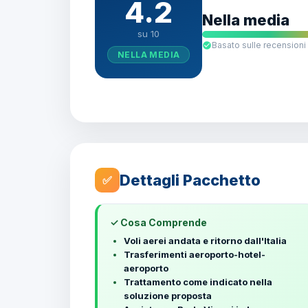
4.2
Nella media
su 10
Basato sulle recensioni 
NELLA MEDIA
Dettagli Pacchetto
✅
✓ Cosa Comprende
Voli aerei andata e ritorno dall'Italia
Trasferimenti aeroporto-hotel-
aeroporto
Trattamento come indicato nella
soluzione proposta