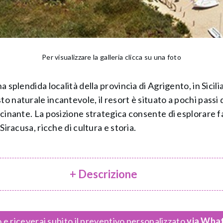
Per visualizzare la galleria clicca su una foto
a splendida località della provincia di Agrigento, in Sicil
to naturale incantevole, il resort è situato a pochi passi
scinante. La posizione strategica consente di esplorare fa
 Siracusa, ricche di cultura e storia.
+ Descrizione
 e riceverai subito il preventivo personalizzato
via What