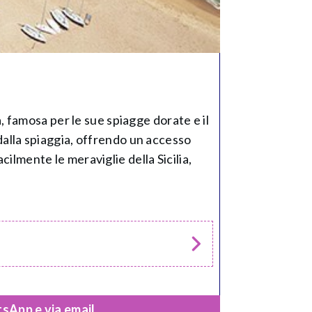
ia, famosa per le sue spiagge dorate e il
 dalla spiaggia, offrendo un accesso
cilmente le meraviglie della Sicilia,
sApp e via email