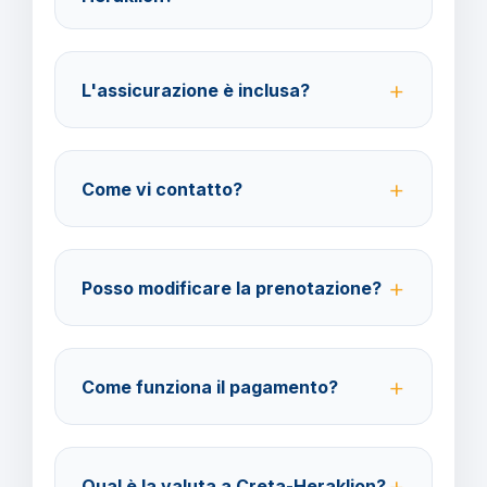
Per i cittadini italiani verificare i documenti necessari
per la destinazione scelta.
L'assicurazione è inclusa?
No, le assicurazioni sono facoltative ma fortemente
consigliate per coprire spese mediche e
Come vi contatto?
cancellazione viaggio.
Su WhatsApp al 378 304 0650, email
amministrazione@barbaviaggi.it, o tramite il sito
Posso modificare la prenotazione?
barbaviaggi.it.
Sì, è possibile modificare fino a 4 giorni lavorativi
prima della partenza con un costo di 70 euro a
Come funziona il pagamento?
modifica.
Accettiamo carta di credito o bonifico bancario.
Acconto del 40% alla prenotazione, saldo 30 giorni
Qual è la valuta a Creta-Heraklion?
prima della partenza.