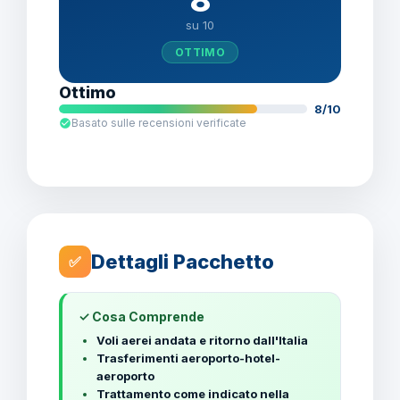
8
su 10
OTTIMO
Ottimo
8/10
Basato sulle recensioni verificate
Dettagli Pacchetto
✅
✓ Cosa Comprende
Voli aerei andata e ritorno dall'Italia
Trasferimenti aeroporto-hotel-
aeroporto
Trattamento come indicato nella