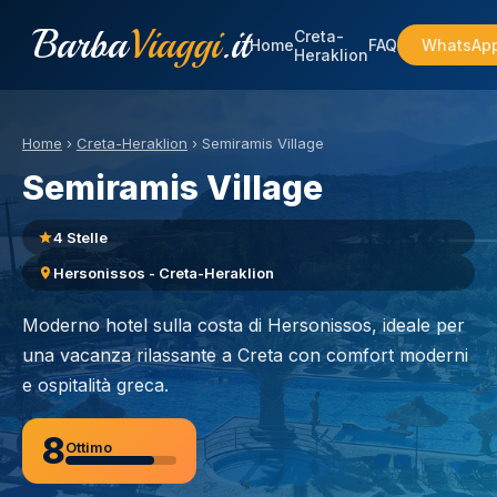
Barba
Viaggi
.it
Creta-
Home
FAQ
WhatsAp
Heraklion
Home
›
Creta-Heraklion
›
Semiramis Village
Semiramis Village
4 Stelle
Hersonissos - Creta-Heraklion
Moderno hotel sulla costa di Hersonissos, ideale per
una vacanza rilassante a Creta con comfort moderni
e ospitalità greca.
8
Ottimo