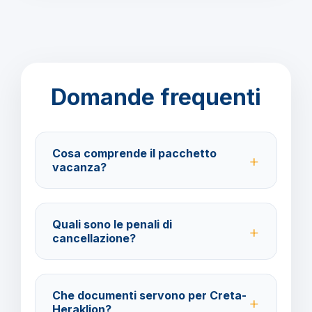
Domande frequenti
Cosa comprende il pacchetto
vacanza?
Il pacchetto include voli andata e ritorno,
trasferimenti, soggiorno con trattamento All Inclusive
Quali sono le penali di
e assistenza BarbaViaggi.
cancellazione?
40% fino a 30 giorni prima della partenza; 100% da
29 giorni in poi. Con assicurazione facoltativa è
Che documenti servono per Creta-
possibile ottenere il rimborso del 100%.
Heraklion?