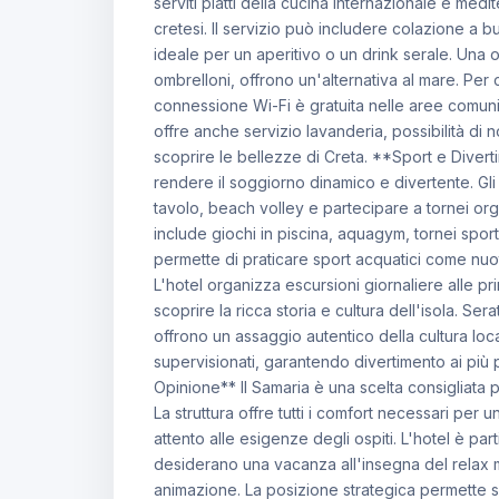
serviti piatti della cucina internazionale e medi
cretesi. Il servizio può includere colazione a buf
ideale per un aperitivo o un drink serale. Una o 
ombrelloni, offrono un'alternativa al mare. Per 
connessione Wi-Fi è gratuita nelle aree comuni. 
offre anche servizio lavanderia, possibilità di
scoprire le bellezze di Creta. **Sport e Divert
rendere il soggiorno dinamico e divertente. Gl
tavolo, beach volley e partecipare a tornei org
include giochi in piscina, aquagym, tornei sport
permette di praticare sport acquatici come nuoto
L'hotel organizza escursioni giornaliere alle pri
scoprire la ricca storia e cultura dell'isola. S
offrono un assaggio autentico della cultura local
supervisionati, garantendo divertimento ai più p
Opinione** Il Samaria è una scelta consigliata p
La struttura offre tutti i comfort necessari pe
attento alle esigenze degli ospiti. L'hotel è pa
desiderano una vacanza all'insegna del relax ma
animazione. La posizione strategica permette sia