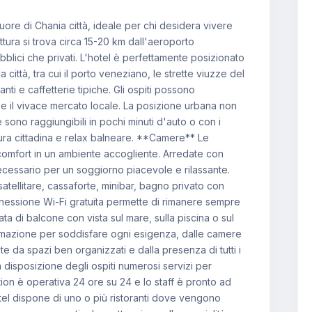
uore di Chania città, ideale per chi desidera vivere
uttura si trova circa 15-20 km dall'aeroporto
blici che privati. L'hotel è perfettamente posizionato
a città, tra cui il porto veneziano, le strette viuzze del
ranti e caffetterie tipiche. Gli ospiti possono
 e il vivace mercato locale. La posizione urbana non
e sono raggiungibili in pochi minuti d'auto o con i
ura cittadina e relax balneare. **Camere** Le
omfort in un ambiente accogliente. Arredate con
 necessario per un soggiorno piacevole e rilassante.
tellitare, cassaforte, minibar, bagno privato con
onnessione Wi-Fi gratuita permette di rimanere sempre
a di balcone con vista sul mare, sulla piscina o sul
stemazione per soddisfare ogni esigenza, dalle camere
ate da spazi ben organizzati e dalla presenza di tutti i
 disposizione degli ospiti numerosi servizi per
ion è operativa 24 ore su 24 e lo staff è pronto ad
hotel dispone di uno o più ristoranti dove vengono