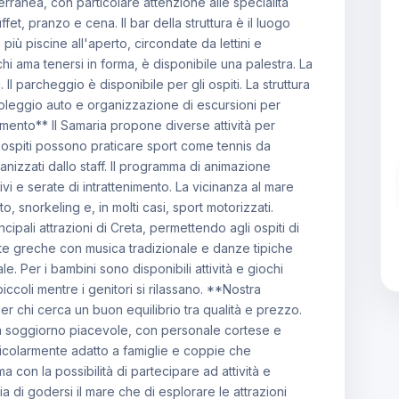
terranea, con particolare attenzione alle specialità
fet, pranzo e cena. Il bar della struttura è il luogo
più piscine all'aperto, circondate da lettini e
chi ama tenersi in forma, è disponibile una palestra. La
Il parcheggio è disponibile per gli ospiti. La struttura
 noleggio auto e organizzazione di escursioni per
imento** Il Samaria propone diverse attività per
i ospiti possono praticare sport come tennis da
anizzati dallo staff. Il programma di animazione
ivi e serate di intrattenimento. La vicinanza al mare
, snorkeling e, in molti casi, sport motorizzati.
ncipali attrazioni di Creta, permettendo agli ospiti di
erate greche con musica tradizionale e danze tipiche
e. Per i bambini sono disponibili attività e giochi
iccoli mentre i genitori si rilassano. **Nostra
er chi cerca un buon equilibrio tra qualità e prezzo.
r un soggiorno piacevole, con personale cortese e
rticolarmente adatto a famiglie e coppie che
 con la possibilità di partecipare ad attività e
 di godersi il mare che di esplorare le attrazioni