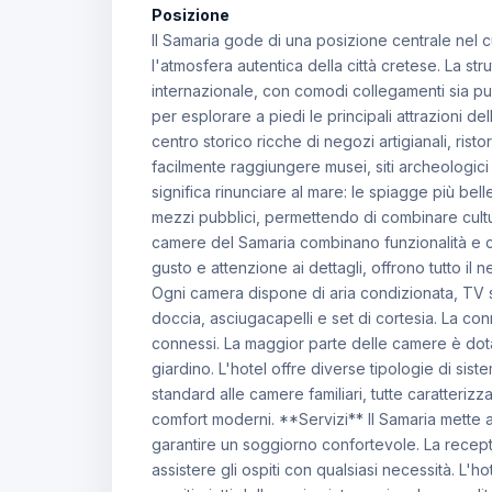
Posizione
Il Samaria gode di una posizione centrale nel c
l'atmosfera autentica della città cretese. La str
internazionale, con comodi collegamenti sia pub
per esplorare a piedi le principali attrazioni dell
centro storico ricche di negozi artigianali, risto
facilmente raggiungere musei, siti archeologici
significa rinunciare al mare: le spiagge più bell
mezzi pubblici, permettendo di combinare cult
camere del Samaria combinano funzionalità e c
gusto e attenzione ai dettagli, offrono tutto il
Ogni camera dispone di aria condizionata, TV sa
doccia, asciugacapelli e set di cortesia. La c
connessi. La maggior parte delle camere è dotat
giardino. L'hotel offre diverse tipologie di si
standard alle camere familiari, tutte caratterizz
comfort moderni. **Servizi** Il Samaria mette a
garantire un soggiorno confortevole. La recept
assistere gli ospiti con qualsiasi necessità. L'