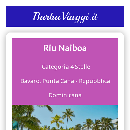
BarbaViaggi.it
Riu Naiboa
Categoria 4 Stelle
Bavaro, Punta Cana - Repubblica
Dominicana