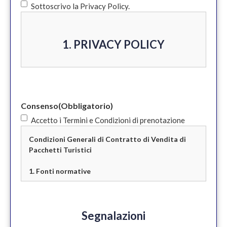
Sottoscrivo la Privacy Policy.
1. PRIVACY POLICY
Informativa privacy e cookie policy ex
Art 13 del Regolamento Generale per la
Consenso
(Obbligatorio)
Protezione dei Dati UE 2016/679
Accetto i Termini e Condizioni di prenotazione
(GDPR)
Condizioni Generali di Contratto di Vendita di
Pacchetti Turistici
PBS Srls con sede legale in Milano – Via
Bagutta, 15 (di seguito “PBS”) si impegna
1. Fonti normative
costantemente per tutelare la privacy
La vendita di pacchetti turistici è
on-line dei suoi utenti.
disciplinata dal Codice del Turismo
Segnalazioni
(D.Lgs. 79/2011) così come modificato