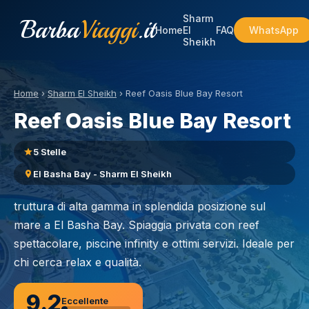
Sharm
Barba
Viaggi
.it
Home
El
FAQ
WhatsApp
Sheikh
Home
›
Sharm El Sheikh
›
Reef Oasis Blue Bay Resort
Reef Oasis Blue Bay Resort
5 Stelle
El Basha Bay - Sharm El Sheikh
truttura di alta gamma in splendida posizione sul
mare a El Basha Bay. Spiaggia privata con reef
spettacolare, piscine infinity e ottimi servizi. Ideale per
chi cerca relax e qualità.
9.2
Eccellente