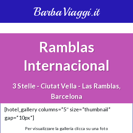
BarbaViaggi.it
Ramblas
Internacional
3 Stelle - Ciutat Vella - Las Ramblas,
Barcelona
[hotel_gallery columns=”5″ size=”thumbnail”
gap=”10px”]
Per visualizzare la galleria clicca su una foto