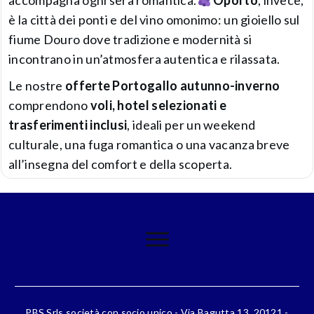
accompagna ogni sera romantica.
Oporto
, invece,
è la città dei ponti e del vino omonimo: un gioiello sul
fiume Douro dove tradizione e modernità si
incontrano in un’atmosfera autentica e rilassata.
Le nostre
offerte Portogallo autunno-inverno
comprendono
voli, hotel selezionati e
trasferimenti inclusi
, ideali per un weekend
culturale, una fuga romantica o una vacanza breve
all’insegna del comfort e della scoperta.
PBS Srls società con socio unico - Via Bagutta 13, 20121 -