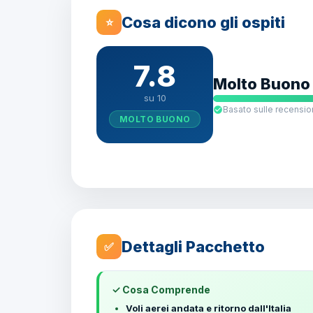
Cosa dicono gli ospiti
⭐
7.8
Molto Buono
su 10
Basato sulle recension
MOLTO BUONO
Dettagli Pacchetto
✅
✓ Cosa Comprende
Voli aerei andata e ritorno dall'Italia