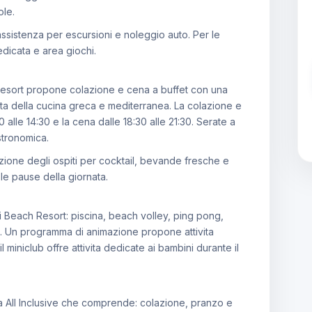
ole.
 assistenza per escursioni e noleggio auto. Per le
edicata e area giochi.
h Resort propone colazione e cena a buffet con una
alita della cucina greca e mediterranea. La colazione e
30 alle 14:30 e la cena dalle 18:30 alle 21:30. Serate a
stronomica.
osizione degli ospiti per cocktail, bevande fresche e
le pause della giornata.
eli Beach Resort: piscina, beach volley, ping pong,
na. Un programma di animazione propone attivita
il miniclub offre attivita dedicate ai bambini durante il
a All Inclusive che comprende: colazione, pranzo e