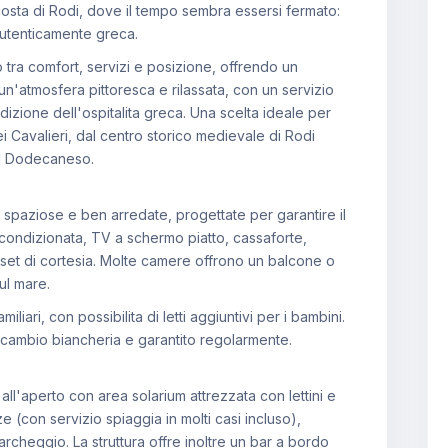
costa di Rodi, dove il tempo sembra essersi fermato:
autenticamente greca.
io tra comfort, servizi e posizione, offrendo un
n'atmosfera pittoresca e rilassata, con un servizio
adizione dell'ospitalita greca. Una scelta ideale per
ei Cavalieri, dal centro storico medievale di Rodi
el Dodecaneso.
spaziose e ben arredate, progettate per garantire il
condizionata, TV a schermo piatto, cassaforte,
set di cortesia. Molte camere offrono un balcone o
sul mare.
iari, con possibilita di letti aggiuntivi per i bambini.
l cambio biancheria e garantito regolarmente.
all'aperto con area solarium attrezzata con lettini e
e (con servizio spiaggia in molti casi incluso),
rcheggio. La struttura offre inoltre un bar a bordo