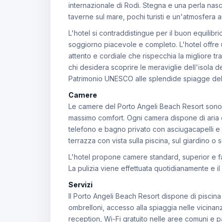
internazionale di Rodi. Stegna e una perla nas
taverne sul mare, pochi turisti e un'atmosfera 
L'hotel si contraddistingue per il buon equilibr
soggiorno piacevole e completo. L'hotel offre u
attento e cordiale che rispecchia la migliore tr
chi desidera scoprire le meraviglie dell'isola d
Patrimonio UNESCO alle splendide spiagge d
Camere
Le camere del Porto Angeli Beach Resort sono 
massimo comfort. Ogni camera dispone di aria 
telefono e bagno privato con asciugacapelli e 
terrazza con vista sulla piscina, sul giardino o 
L'hotel propone camere standard, superior e famil
La pulizia viene effettuata quotidianamente e i
Servizi
Il Porto Angeli Beach Resort dispone di piscina 
ombrelloni, accesso alla spiaggia nelle vicinanz
reception, Wi-Fi gratuito nelle aree comuni e pa