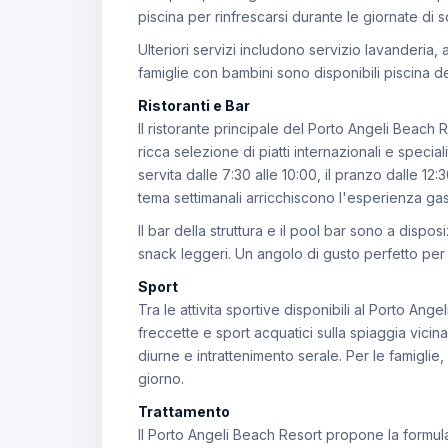
piscina per rinfrescarsi durante le giornate di s
Ulteriori servizi includono servizio lavanderia,
famiglie con bambini sono disponibili piscina d
Ristoranti e Bar
Il ristorante principale del Porto Angeli Beac
ricca selezione di piatti internazionali e speci
servita dalle 7:30 alle 10:00, il pranzo dalle 12:
tema settimanali arricchiscono l'esperienza ga
Il bar della struttura e il pool bar sono a disp
snack leggeri. Un angolo di gusto perfetto per 
Sport
Tra le attivita sportive disponibili al Porto Ang
freccette e sport acquatici sulla spiaggia vici
diurne e intrattenimento serale. Per le famiglie, 
giorno.
Trattamento
Il Porto Angeli Beach Resort propone la formul