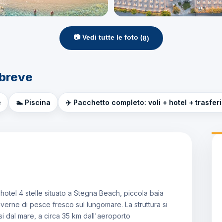
📷 Vedi tutte le foto (
8
)
 breve
e
🏊 Piscina
✈️ Pacchetto completo: voli + hotel + trasfer
hotel 4 stelle situato a Stegna Beach, piccola baia
averne di pesce fresco sul lungomare. La struttura si
si dal mare, a circa 35 km dall'aeroporto