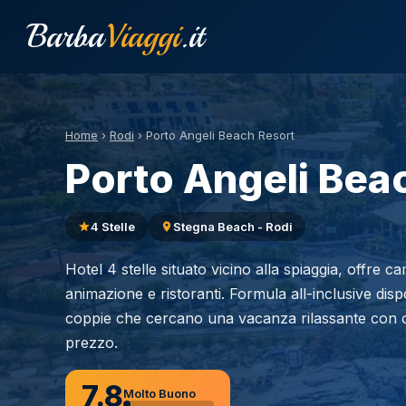
Barba
Viaggi
.it
Home
›
Rodi
›
Porto Angeli Beach Resort
Porto Angeli Bea
4 Stelle
Stegna Beach - Rodi
Hotel 4 stelle situato vicino alla spiaggia, offre c
animazione e ristoranti. Formula all-inclusive dispo
coppie che cercano una vacanza rilassante con o
prezzo.
7.8
Molto Buono