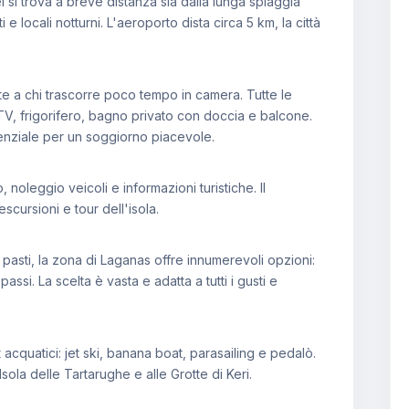
el si trova a breve distanza sia dalla lunga spiaggia
 e locali notturni. L'aeroporto dista circa 5 km, la città
tte a chi trascorre poco tempo in camera. Tutte le
TV, frigorifero, bagno privato con doccia e balcone.
enziale per un soggiorno piacevole.
 noleggio veicoli e informazioni turistiche. Il
cursioni e tour dell'isola.
i pasti, la zona di Laganas offre innumerevoli opzioni:
passi. La scelta è vasta e adatta a tutti i gusti e
 acquatici: jet ski, banana boat, parasailing e pedalò.
sola delle Tartarughe e alle Grotte di Keri.