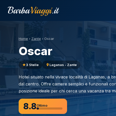
Barba
Viaggi
.it
Home
›
Zante
›
Oscar
Oscar
3 Stelle
Laganas - Zante
Hotel situato nella vivace località di Laganas, a b
dal centro. Offre camere semplici e funzionali co
posizione ideale per chi cerca una vacanza tra m
8.8
Ottimo