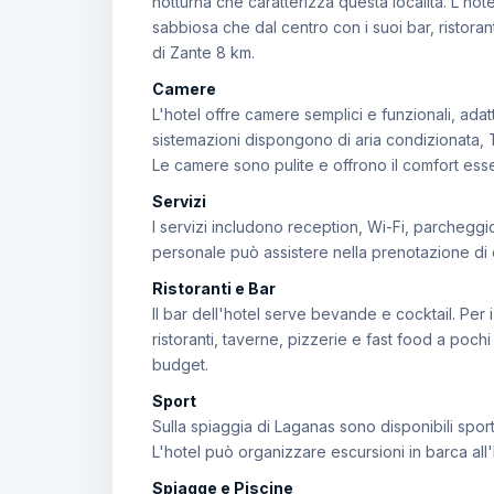
notturna che caratterizza questa località. L'hot
sabbiosa che dal centro con i suoi bar, ristoranti
di Zante 8 km.
Camere
L'hotel offre camere semplici e funzionali, ada
sistemazioni dispongono di aria condizionata, 
Le camere sono pulite e offrono il comfort ess
Servizi
I servizi includono reception, Wi-Fi, parcheggio,
personale può assistere nella prenotazione di es
Ristoranti e Bar
Il bar dell'hotel serve bevande e cocktail. Per 
ristoranti, taverne, pizzerie e fast food a pochi 
budget.
Sport
Sulla spiaggia di Laganas sono disponibili sport
L'hotel può organizzare escursioni in barca all'I
Spiagge e Piscine