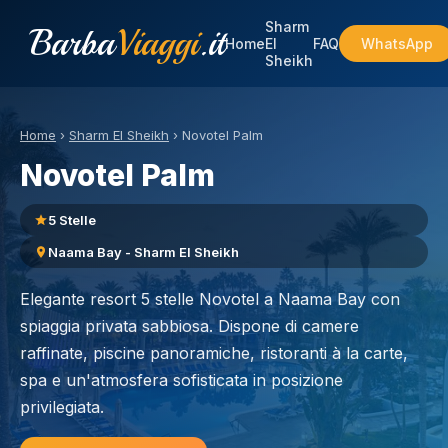
Sharm
Barba
Viaggi
.it
Home
El
FAQ
WhatsApp
Sheikh
Home
›
Sharm El Sheikh
›
Novotel Palm
Novotel Palm
5 Stelle
Naama Bay - Sharm El Sheikh
Elegante resort 5 stelle Novotel a Naama Bay con
spiaggia privata sabbiosa. Dispone di camere
raffinate, piscine panoramiche, ristoranti à la carte,
spa e un'atmosfera sofisticata in posizione
privilegiata.