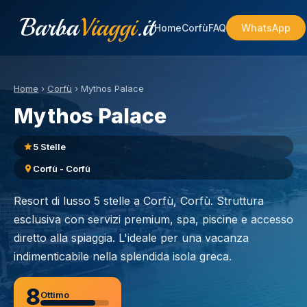
Barba
Viaggi
.it
Home
Corfù
FAQ
WhatsApp
Home
›
Corfù
›
Mythos Palace
Mythos Palace
5 Stelle
Corfù - Corfù
Resort di lusso 5 stelle a Corfù, Corfù. Struttura
esclusiva con servizi premium, spa, piscine e accesso
diretto alla spiaggia. L'ideale per una vacanza
indimenticabile nella splendida isola greca.
8
Ottimo