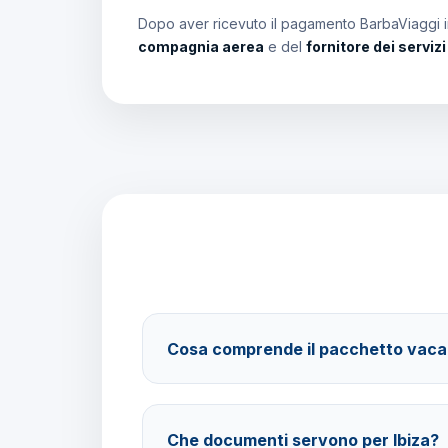
Dopo aver ricevuto il pagamento BarbaViaggi in
compagnia aerea
e del
fornitore dei serviz
Cosa comprende il pacchetto vac
Il pacchetto include voli andata e ritorno, tras
stelle con mezza pensione e assistenza Barba
Che documenti servono per Ibiza?