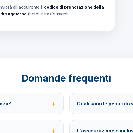
vierà all'acquirente il
codice di prenotazione della
i di soggiorno
(hotel e trasferimenti).
Domande frequenti
anza?
Quali sono le penali di 
ferimenti, soggiorno in hotel 4
40% fino a 30 giorni prima della
Viaggi.
assicurazione facoltativa rimbo
L'assicurazione è inclu