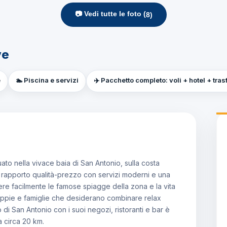
📷 Vedi tutte le foto (
8
)
ve
e
🏊 Piscina e servizi
✈️ Pacchetto completo: voli + hotel + tras
uato nella vivace baia di San Antonio, sulla costa
imo rapporto qualità-prezzo con servizi moderni e una
re facilmente le famose spiagge della zona e la vita
coppie e famiglie che desiderano combinare relax
ro di San Antonio con i suoi negozi, ristoranti e bar è
a circa 20 km.