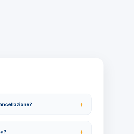
cancellazione?
 partenza; 100% da 29 giorni in poi. Con
rso 100%.
sa?