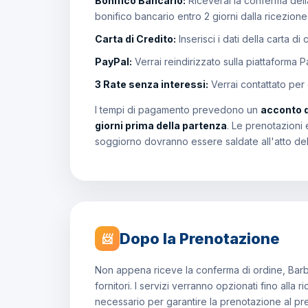
Bonifico Bancario:
Riceverai la conferma della
bonifico bancario entro 2 giorni dalla ricezion
Carta di Credito:
Inserisci i dati della carta di
PayPal:
Verrai reindirizzato sulla piattaforma 
3 Rate senza interessi:
Verrai contattato per
I tempi di pagamento prevedono un
acconto 
giorni prima della partenza
. Le prenotazioni 
soggiorno dovranno essere saldate all'atto de
Dopo la Prenotazione
📨
Non appena riceve la conferma di ordine, Barb
fornitori. I servizi verranno opzionati fino all
necessario per garantire la prenotazione al p